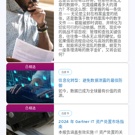
章的数据中，究竟蕴藏着多大的潜
力？不妨这么想：您掌握的每一条信
息 —— 无论是尘封在档案盒里的纸
张，还是散落于数字档案库中的数字
文件 —— 都能被即时调取、并转化为
切实可行的行动依据。然而，现实中
的挑战不容忽视：管理和查找关键信
息，往往像一场永无止境的硬仗。但
如果借助流程自动化与高效的数据治
理，就能将这些混乱的数据，蜕变为
一座条理清晰的数字金矿，又将会如
何？
精选
白皮书
信息化转型：避免数据泄露的最佳防
御
如今，数据已成为全球最有价值的资
源。
精选
白皮书
2024 年 Gartner IT 资产处置市场指
南
本报告涵盖有效实施 IT 资产处置的关