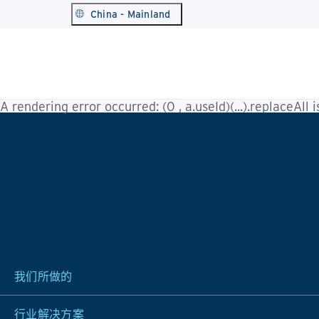
China - Mainland
A rendering error occurred:
(0 , a.useId)(...).replaceAll 
我们所做的
行业解决方案