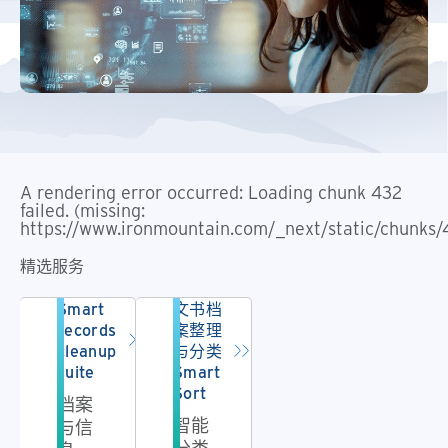
A rendering error occurred:
Loading chunk 432
failed. (missing:
https://www.ironmountain.com/_next/static/chunks/
精选服务
Smart
文书档
records
案整理
cleanup
与分类
suite
Smart
Sort
档案
智能
与信