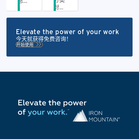
分类
息管
对纸
理
质文
件进
行大
Elevate the power of your work
批量
今天就获得免费咨询！
分
开始使用
类、
整理
和管
理