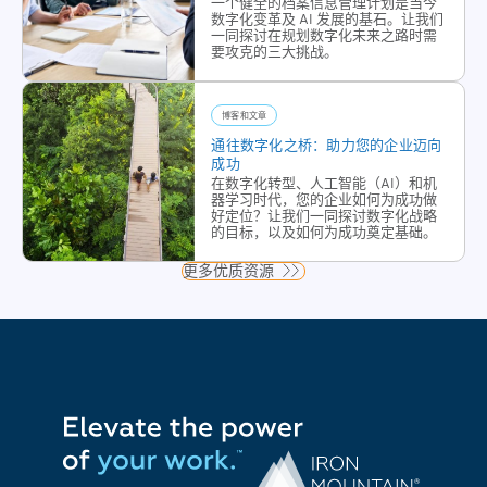
换，
一个健全的档案信息管理计划是当今
为您
数字化变革及 AI 发展的基石。让我们
文档
的数
一同探讨在规划数字化未来之路时需
要攻克的三大挑战。
成
据保
像，
驾护
工作
航。
博客和文章
流程
铁山
通往数字化之桥：助力您的企业迈向
管理
公司
成功
自动
的IT
在数字化转型、人工智能（AI）和机
器学习时代，您的企业如何为成功做
化等
资产
好定位？让我们一同探讨数字化战略
服
管理
的目标，以及如何为成功奠定基础。
务，
确保
更多优质资源
旨在
最优
帮助
化使
组织
用、
和企
最大
业实
限度
现数
地提
字化
高投
转
资回
型，
报，