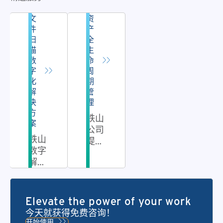
文
资
件
产
扫
全
描
生
数
命
字
周
化
期
解
管
决
理
方
铁山
案
公司
铁山
提供
数字
IT资
解决
产生
方案
命周
是铁
期管
山公
理解
Elevate the power of your work
司提
决方
今天就获得免费咨询！
供的
案。
开始使用