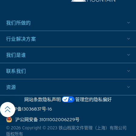
提高
而且
效
还可
率、
以最
我们所做的
降低
大限
成
度地
行业解决方案
本、
减少
增强
对环
创新
境的
我们是谁
能
影
力，
响。
联系我们
并赋
予客
资源
户更
大的
网站条款
隐私声明
管理您的隐私偏好
竞争
沪ICP备13036837号-16
优
势。
沪公网安备 31011002006229号
©
2026
Copyright © 2023 铁山档案文件管理（上海）有限公司
版权所有