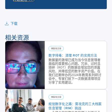
一系
从您
列数
数据
字化
诞生
业务
那一
下载
解决
刻
方
起，
相关资源
案。
直至
铁山
其安
提供
博客和文章
全销
文档
数字排毒：清理 ROT 的实用方法
毁，
数据量的激增已成为当今信息管理者
安全
铁山
面临的首要核心问题。冗余、过时且
扫
琐碎（ROT）的数据会增加您的泄露
始终
风险，并降低您的数字资产价值。在
描，
守护
我们近期举办的2024年教育系列研讨
批量
会中，专家们就下一次数据清理项目
存放
分享了实用建议。
扫
数据
描，
的硬
备用
件资
博客和文章
文件
产，
规划数字化之路：需攻克的三大档案
转
从而
信息管理（RIM）挑战