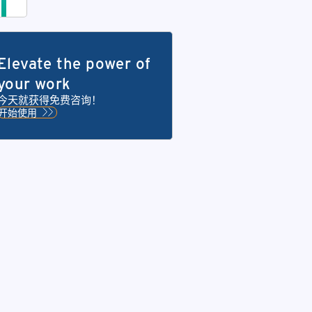
流
程
外
包
Elevate the power of
服
务，
your work
即
今天就获得免费咨询！
BPO
开始使用
服
务
助
力
企
业
数
字
化
转
型，
铁
山
通
过