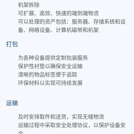
我们
机架拆除
不断
可扩展、高效、快速的端到端物流
自我
可以处理的资产包括：服务器、存储系统和设
挑战
备、网络设备、计算机磁带和机架
并激
励业
打包
务解
决方
为各种设备提供定制包装服务
案的
创
保护性衬垫以确保安全运输
新，
清晰的物品标签便于追踪
对环
环保材料以实现可持续发展
境和
社会
产生
运输
积极
的影
及时安排取件和送货，实现无缝物流
响
运输过程中采取安全处理协议，以保护设备安
全