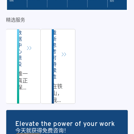
精选服务
数
重
据
新
中
思
心
考
退
可
役
持
续
唯一
性
真正
在铁
保护
山，
您数
我们
据的
努力
方法
成为
客户
Elevate the power of your work
最值
今天就获得免费咨询！