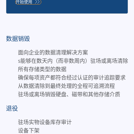
得信
开始使用
赖的
合作
伙
伴，
以创
数据销毁
新和
对社
面向企业的数据清理解决方案
会负
s能够在数天内（而非数周内）驻场或离场清除
责的
所有存储类型的数据
方式
保护
确保每项资产都符合经过认证的审计追踪要求
和释
从数据清除到最终处理的全程可追溯流程
放对
驻场或离场销毁硬盘、磁带和其他存储介质
他们
最重
退役
要的
事物
驻场实物设备库存审计
的价
设备下架
值。