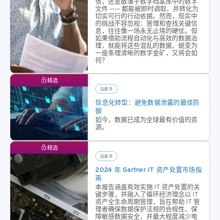
张，还是散落于数字档案库中的数字
文件 —— 都能被即时调取、并转化为
切实可行的行动依据。然而，现实中
的挑战不容忽视：管理和查找关键信
息，往往像一场永无止境的硬仗。但
如果借助流程自动化与高效的数据治
理，就能将这些混乱的数据，蜕变为
一座条理清晰的数字金矿，又将会如
何？
精选
白皮书
信息化转型：避免数据泄露的最佳防
御
如今，数据已成为全球最有价值的资
源。
精选
白皮书
2024 年 Gartner IT 资产处置市场指
南
本报告涵盖有效实施 IT 资产处置的关
键步骤，并融入了循环经济理念以 IT
资产全生命周期管理，旨在帮助 IT 管
理者确保数据保护法规的合规性、保
障敏感数据安全，并最大程度减少电