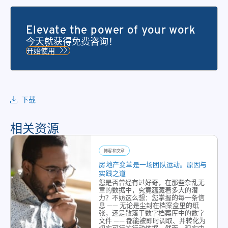
Elevate the power of your work
今天就获得免费咨询！
开始使用
下载
相关资源
博客和文章
房地产变革是一场团队运动。原因与
实践之道
您是否曾经有过好奇，在那些杂乱无
章的数据中，究竟蕴藏着多大的潜
力？不妨这么想：您掌握的每一条信
息 —— 无论是尘封在档案盒里的纸
张，还是散落于数字档案库中的数字
文件 —— 都能被即时调取、并转化为
切实可行的行动依据。然而，现实中