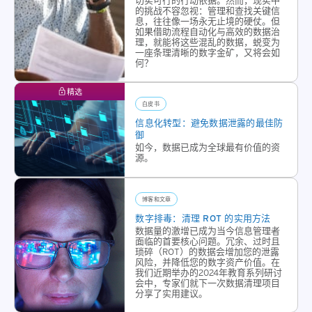
的挑战不容忽视：管理和查找关键信
息，往往像一场永无止境的硬仗。但
如果借助流程自动化与高效的数据治
理，就能将这些混乱的数据，蜕变为
一座条理清晰的数字金矿，又将会如
何？
精选
白皮书
信息化转型：避免数据泄露的最佳防
御
如今，数据已成为全球最有价值的资
源。
博客和文章
数字排毒：清理 ROT 的实用方法
数据量的激增已成为当今信息管理者
面临的首要核心问题。冗余、过时且
琐碎（ROT）的数据会增加您的泄露
风险，并降低您的数字资产价值。在
我们近期举办的2024年教育系列研讨
会中，专家们就下一次数据清理项目
分享了实用建议。