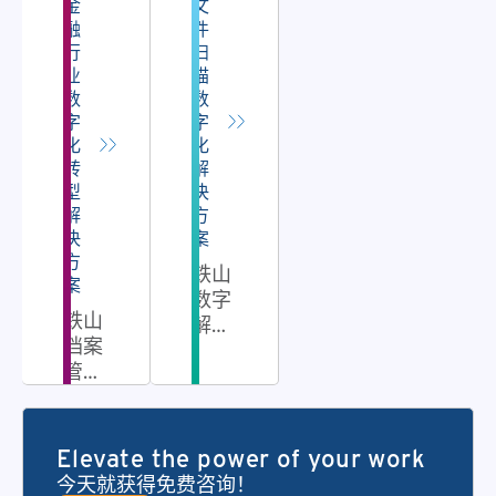
金
文
融
件
行
扫
业
描
数
数
字
字
化
化
转
解
型
决
解
方
决
案
方
铁山
案
数字
铁山
解决
档案
方案
管理
是铁
（Iron
山公
Mountain）
司提
的金
供的
Elevate the power of your work
融数
一系
今天就获得免费咨询！