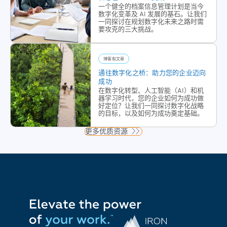
统的
一个健全的档案信息管理计划是当今
成
数字化变革及 AI 发展的基石。让我们
纸质
像，
一同探讨在规划数字化未来之路时需
要攻克的三大挑战。
文件
工作
和手
流程
动处
管理
博客和文章
理流
自动
通往数字化之桥：助力您的企业迈向
程，
化等
成功
转向
服
在数字化转型、人工智能（AI）和机
器学习时代，您的企业如何为成功做
更高
务，
好定位？让我们一同探讨数字化战略
效、
旨在
的目标，以及如何为成功奠定基础。
更安
帮助
更多优质资源
全的
组织
数字
和企
操作
业实
和自
现数
动化
字化
流
转
程。
型，
提高