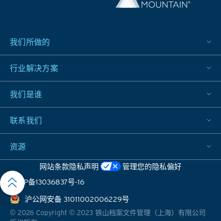
效
率、
降低
成
我们所做的
本、
增强
行业解决方案
创新
能
力，
我们是谁
并赋
予客
联系我们
户更
大的
资源
竞争
优
网站条款
隐私声明
管理您的隐私偏好
势。
沪ICP备13036837号-16
沪公网安备 31011002006229号
©
2026
Copyright © 2023 铁山档案文件管理（上海）有限公司