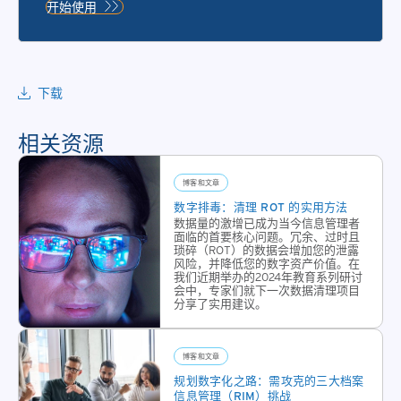
字化
列数
开始使用
转型
字化
解决
业务
方案
解决
为金
方
下载
融行
案。
业提
铁山
相关资源
供的
提供
一系
文档
列服
博客和文章
安全
务和
数字排毒：清理 ROT 的实用方法
扫
数据量的激增已成为当今信息管理者
解决
描，
面临的首要核心问题。冗余、过时且
方
琐碎（ROT）的数据会增加您的泄露
批量
风险，并降低您的数字资产价值。在
案，
扫
我们近期举办的2024年教育系列研讨
旨在
会中，专家们就下一次数据清理项目
描，
分享了实用建议。
帮助
备用
这些
文件
客户
转
博客和文章
实现
换，
规划数字化之路：需攻克的三大档案
从传
文档
信息管理（RIM）挑战