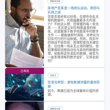
生命
博客和文章
铁山
周
房地产变革是一场团队运动。原因与
始终
实践之道
期。
守护
您是否曾经有过好奇，在那些杂乱无
铁山
章的数据中，究竟蕴藏着多大的潜
存放
的自
力？不妨这么想：您掌握的每一条信
数据
息 —— 无论是尘封在档案盒里的纸
动化
张，还是散落于数字档案库中的数字
的硬
合同
文件 —— 都能被即时调取、并转化为
件资
切实可行的行动依据。然而，现实中
管理
的挑战不容忽视：管理和查找关键信
产，
息，往往像一场永无止境的硬仗。但
带来
从而
如果借助流程自动化与高效的数据治
了一
理，就能将这些混乱的数据，蜕变为
为您
一座条理清晰的数字金矿，又将会如
个更
的数
何？
优化
据保
更易
精选
驾护
于协
白皮书
航。
作的
信息化转型：避免数据泄露的最佳防
铁山
流
御
公司
如今，数据已成为全球最有价值的资
程，
的IT
源。
确保
资产
那些
管理
发起
博客和文章