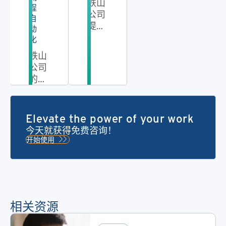
铁山
程
公司
自
提供
动
IT资
化
产生
铁山
命周
公司
期管
的自
理解
动化
决方
合同
案。
管理
Elevate the power of your work
从您
的
今天就获得免费咨询！
数据
Workflow
开始使用
诞生
Automation
那一
系统
刻
可追
起，
踪控
直至
制合
其安
相关资源
同的
全销
整个
毁，